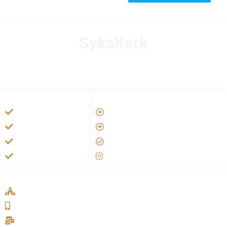
SykaKerk
HANDIGE LINKS
LINKS
Tarateel تراتيل
Vatican
فيلم يسوع
Aartsbisdom
الانجيل المسموع
Official Jezus Film
صلاة الوردية
RKkerk
ADDRESS LIST
Oude Velperweg 54, 6824 HG Arnhem
0639746567
info@sykakerk.nl