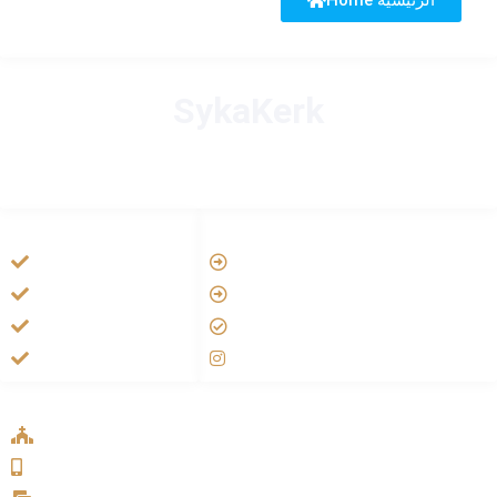
SykaKerk
HANDIGE LINKS
LINKS
Tarateel تراتيل
Vatican
فيلم يسوع
Aartsbisdom
الانجيل المسموع
Official Jezus Film
صلاة الوردية
RKkerk
ADDRESS LIST
Oude Velperweg 54, 6824 HG Arnhem
0639746567