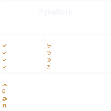
SykaKerk
HANDIGE LINKS
LINKS
Tarateel تراتيل
Vatican
فيلم يسوع
Aartsbisdom
الانجيل المسموع
Official Jezus Film
صلاة الوردية
RKkerk
ADDRESS LIST
Oude Velperweg 54, 6824 HG Arnhem
0639746567
info@sykakerk.nl
SykaKerk