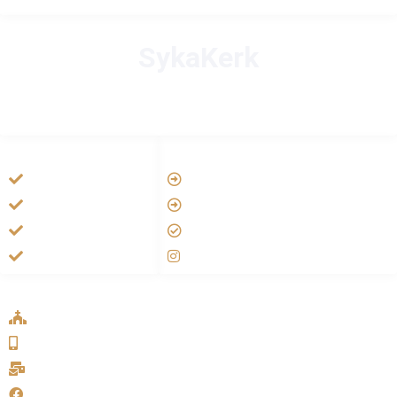
SykaKerk
HANDIGE LINKS
LINKS
Tarateel تراتيل
Vatican
فيلم يسوع
Aartsbisdom
الانجيل المسموع
Official Jezus Film
صلاة الوردية
RKkerk
ADDRESS LIST
Oude Velperweg 54, 6824 HG Arnhem
0639746567
info@sykakerk.nl
SykaKerk