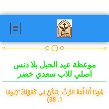
موعظة عيد الحبل بلا دنس
اصلي للاب سعدي خضر
هُوَذَا أَنَا أَمَةُ الرَّبِّ. لِيَكُنْ لِي كَقَوْلِكَ”(لوقا
1. 38)