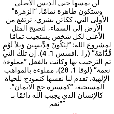
لن يمسها حتى الدنس الأصلي
وستكون طاهرة تمامًا، “الزهرة”
الأولى التي، ككائن بشري، ترتفع من
الأرض إلى السماء، لتصبح المثل
الأعلى لكل شخص يستجيب تمامًا
لمشروع الله: “لِنَكُونَ قِدِّيسِينَ وَبِلاَ لَوْمٍ
قُدَّامَهُ” (را. .أفسس 1. 4). إن تلك التي
تم الترحيب بها وكانت بالفعل “مملوءة
نعمة” (لوقا 1. 28)، مملوءة بالمواهب
الإلهية، تقدم لنا نفسها كنموذج للحياة
المسيحية، “كمسيرة حج الايمان”.
كالإنسان الذي يجيب الله دائمًا بـ
“نعم”