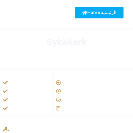
Home الرئيسية
SykaKerk
HANDIGE LINKS
LINKS
Vatican
Tarateel تراتيل
Aartsbisdom
فيلم يسوع
Official Jezus Film
الانجيل المسموع
RKkerk
صلاة الوردية
ADDRESS LIST
Oude Velperweg 54, 6824 HG Arnhem