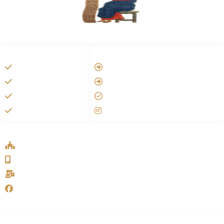
HANDIGE LINKS
LINKS
Vatican
Tarateel تراتيل
Aartsbisdom
فيلم يسوع
Official Jezus Film
الانجيل المسموع
RKkerk
صلاة الوردية
ADDRESS LIST
Oude Velperweg 54, 6824 HG Arnhem
0639746567
info@sykakerk.nl
SykaKerk