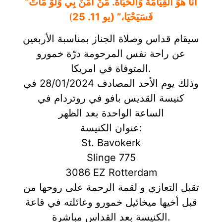
“أَنَا هُوَ الْقِيَامَةُ وَالْحَيَاةُ. مَنْ آمَنَ بِي وَلَوْ مَاتَ
فَسَيَحْيَا،” (يو 11. 25
)
سيقام قداس وصلاة الجناز بمناسبة الأربعين
عن راحة نفس المرحومة درّة خمورو
المتوفاة في امريكا.
وذلك يوم الأحد المصادف 28/01/2024 في
كنيسة القديس بافو في روتردام في
الساعة الواحدة بعد الظهر
عنوان الكنيسة:
St. Bavokerk
Slinge 775
3086 EZ Rotterdam
تقبل التعازي و لقمة الرحمة على روحها من
قبل أخيها ميخائيل خمورو وعائلته في قاعة
الكنيسة بعد القداس مباشرة.