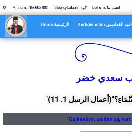
Arnhem, HG 6824
info@sykakerk.nl
bel ons اتصل بنا
Kerkdiensten د القداديس
Home الرئيسية
لاب سعدي خضر
" السَّمَاءِ؟"(أعمال الرسل 1. 11
“Galileeërs, zeiden zij, wa