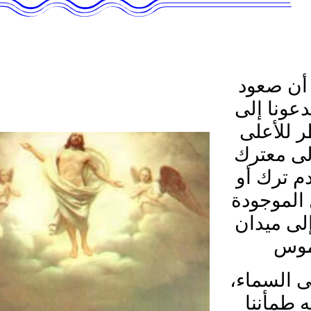
ا أن صعود
عونا إلى
 للأعلى
لى معترك
دم ترك أو
الموجودة
إلى ميدان
لى السماء
ه طمأننا