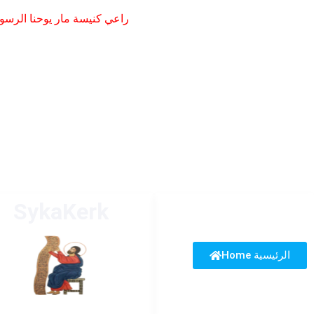
راعي كنيسة مار يوحنا الرسو
SykaKerk
Home الرئيسية