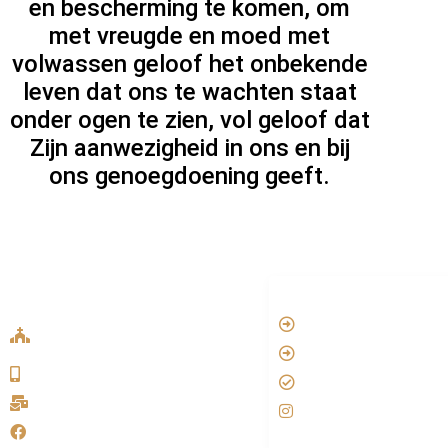
en bescherming te komen, om
met vreugde en moed met
volwassen geloof het onbekende
leven dat ons te wachten staat
onder ogen te zien, vol geloof dat
Zijn aanwezigheid in ons en bij
ons genoegdoening geeft.
ADDRESS LIST
LINKS
Oude Velperweg 54, 6824 HG
Vatican
Arnhem
Aartsbisdom
0639746567
Official Jezus Film
info@sykakerk.nl
RKkerk
SykaKerk