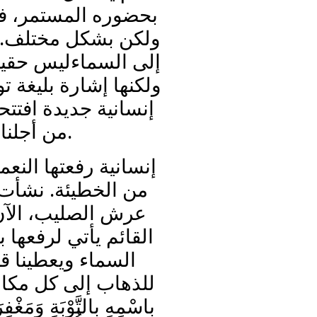
بحضوره المستمر، ،
ولكن بشكل مختلف. 
إلى السماءليس حق،
ولكنها إشارة بليغة تو
إنسانية جديدة افتتح
من أجلنا.
إنسانية رفعتها النع
من الخطيئة. نشأت أ
عرش الصليب، الآن
القائم يأتي لرفعها ب
السماء ويعطينا ق
للذهاب إلى كل مكان ل
بِاسْمِهِ بِالتَّوْبَةِ وَمَغْفِ