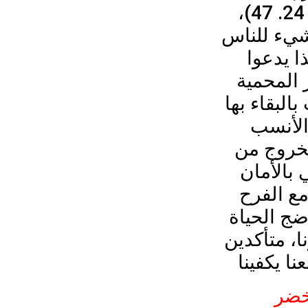
لِجَمِيعِ الأُمَمِ” (لوقا 24. 47)،
شيء للناس
ذا يدعوا
 المحمية
البقاء بها
الأنسب
لخروج من
بالأمان
مع الفرح
ضج الحياة
ا، متأكدين
خضر