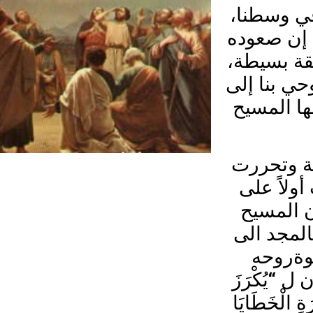
في وسطنا
إن صعوده
يقة بسيطة
حي بنا إلى
ها المسيح
مة وتحررت
ولاً على
 المسيح
المجد الى
وةروحه
 “يُكْرَزَ
رَةِ الْخَطَايَا