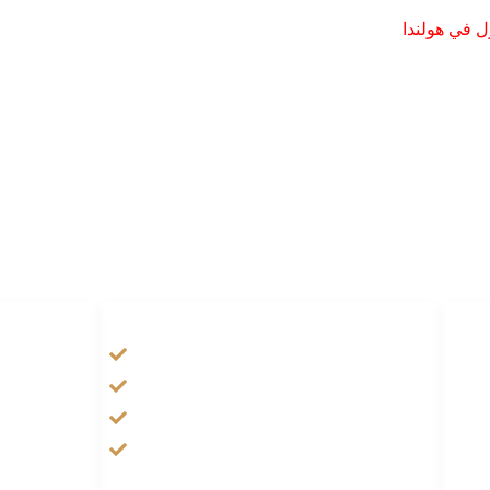
ل في هولندا
HANDIGE LINKS
Tarateel تراتيل
فيلم يسوع
الانجيل المسموع
صلاة الوردية