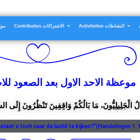
Activiteiten النشاطات
Contributies الاشتراكات
مواعي
موعظة الاحد الاول بعد الصعود ل
ِجَالُ الْجَلِيلِيُّونَ، مَا بَالُكُمْ وَاقِفِينَ تَنْظُرُونَ إِلَى
t staat u toch naar de lucht te kijken?”(Handelingen 1. 