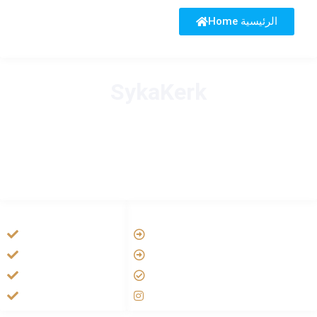
Home الرئيسية
SykaKerk
HANDIGE LINKS
LINKS
Tarateel تراتيل
Vatican
فيلم يسوع
Aartsbisdom
الانجيل المسموع
Official Jezus Film
صلاة الوردية
RKkerk