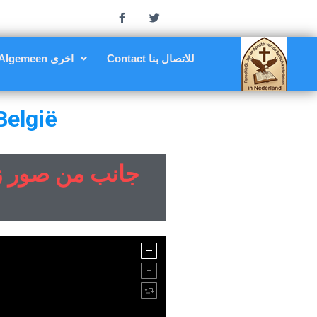
Contact للاتصال بنا
Algemeen اخرى
B
e
l
g
i
ë