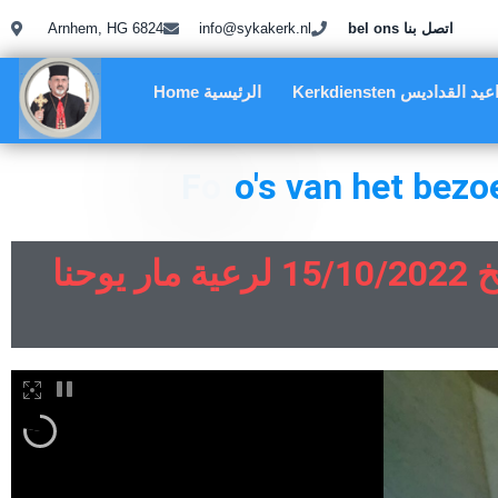
Arnhem, HG 6824
info@sykakerk.nl
bel ons اتصل بنا
Kerkdiensten د القداديس
Home الرئيسية
F
o
t
o
'
s
v
a
n
h
e
t
b
e
z
o
جانب من صور زيارة دير مار شربل في بلجيكا بتاريخ 15/10/2022 لرعية مار يوحنا