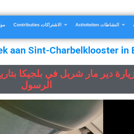
Activiteiten النشاطات
Contributies الاشتراكات
مواعي
e
k
a
a
n
S
i
n
t
-
C
h
a
r
b
e
l
k
l
o
o
s
t
e
r
i
n
الرسول