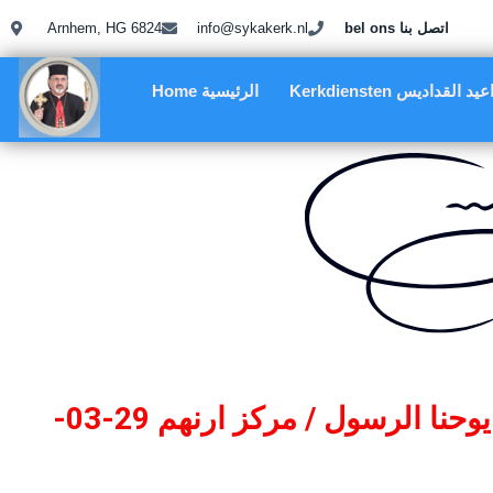
Arnhem, HG 6824
info@sykakerk.nl
bel ons اتصل بنا
Kerkdiensten د القداديس
Home الرئيسية
جانب من صور رتبة السجود للصليب والدفن في رعية مار يوحنا الرسول / مركز ارنهم 29-03-