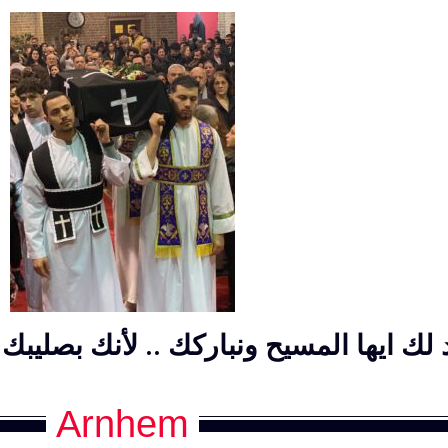
لك ايها المسيح ونباركك .. لأنك بصليبك
Arnhem