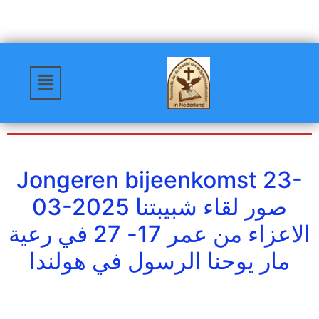
Jongeren bijeenkomst 23-
03-2025 صور لقاء شبيبتنا
الاعزاء من عمر 17- 27 في رعية
مار يوحنا الرسول في هولندا