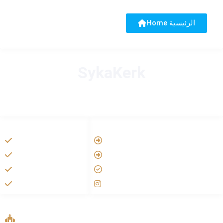
Home الرئيسية
SykaKerk
HANDIGE LINKS
LINKS
Tarateel تراتيل
Vatican
فيلم يسوع
Aartsbisdom
الانجيل المسموع
Official Jezus Film
صلاة الوردية
RKkerk
ADDRESS LIST
Oude Velperweg 54, 6824 HG Arnhem