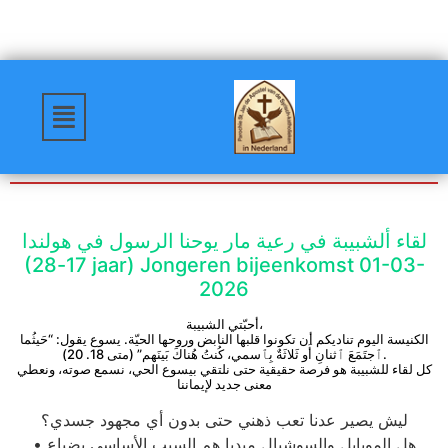
لقاء ألشبيبة في رعية مار يوحنا الرسول في هولندا
(17-28 jaar) Jongeren bijeenkomst 01-03-
2026
أحبّتي الشبيبة،
الكنيسة اليوم تناديكم أن تكونوا قلبها النابض وروحها الحيّة. يسوع يقول: “حَيثُما
ٱجتَمَعَ ٱثنانِ أَو ثَلاثَةٌ بِٱسمي، كُنتُ هُناكَ بَينَهم” (متى 18. 20).
كل لقاء للشبيبة هو فرصة حقيقية حتى نلتقي بيسوع الحي، نسمع صوته، ونعطي
معنى جديد لإيماننا
ليش يصير عدنا تعب ذهني حتى بدون أي مجهود جسدي؟
• هل الموبايل والسوشيال ميديا هم السبب الأساسي بضياع