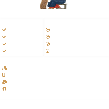
HANDIGE LINKS
LINKS
Vatican
Tarateel تراتيل
Aartsbisdom
فيلم يسوع
Official Jezus Film
الانجيل المسموع
RKkerk
صلاة الوردية
ADDRESS LIST
Oude Velperweg 54, 6824 HG Arnhem
0639746567
info@sykakerk.nl
SykaKerk
Alle rechten voorbehouden | Copyright © 2005-2026
خورنة