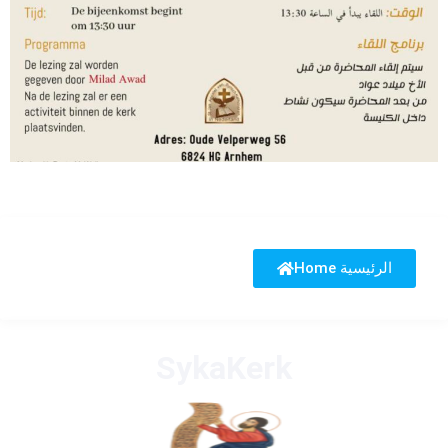
Home الرئيسية
SykaKerk