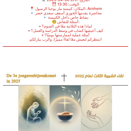
⏰ الوقت: 13:30
📍 المكان: كنيسة مار يوحنا الرسول، Arnhem
🔹 محاضرة يقدمها الخوري أسقف سعدي خضر
🔹 نشاط خاص داخل الكنيسة
🧐 أسئلة للنقاش:
• لماذا هذه الثلاثية معًا في الصوم؟
• كيف أعيشها كشاب في وسط الدراسة والعمل؟
• أمثلة عملية لممارستها يوميًا؟
ننتظركم لنعيش معًا لقاءً مميزًا، والرب يبارككم!