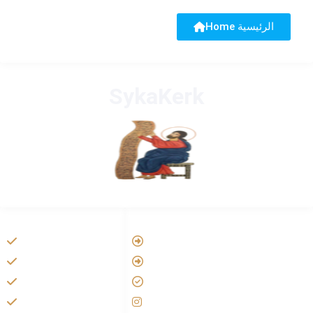
Home الرئيسية
SykaKerk
HANDIGE LINKS
LINKS
Vatican
Tarateel تراتيل
Aartsbisdom
فيلم يسوع
Official Jezus Film
الانجيل المسموع
RKkerk
صلاة الوردية