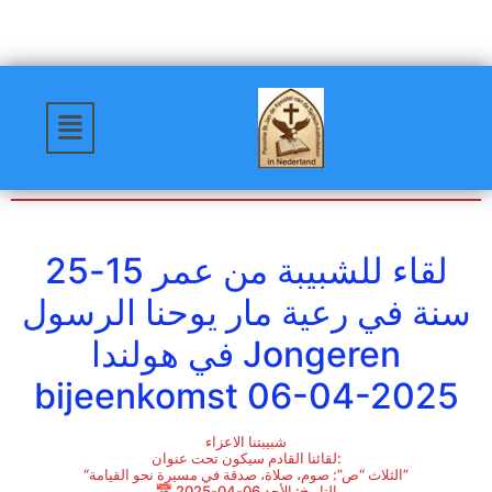
لقاء للشبيبة من عمر 15-25
سنة في رعية مار يوحنا الرسول
في هولندا Jongeren
bijeenkomst 06-04-2025
شبيبتنا الاعزاء
لقائنا القادم سيكون تحت عنوان:
“الثلاث “ص”: صوم، صلاة، صدقة في مسيرة نحو القيامة”
📅 التاريخ: الأحد 06-04-2025