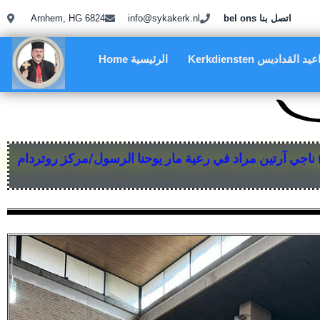
Arnhem, HG 6824
info@sykakerk.nl
bel ons اتصل بنا
Kerkdiensten د القداديس
Home الرئيسية
 ناجي آرتين مراد في رعية مار يوحنا الرسول/مركز روتردام