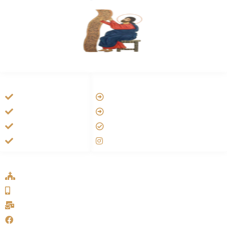
HANDIGE LINKS
LINKS
Tarateel تراتيل
Vatican
فيلم يسوع
Aartsbisdom
الانجيل المسموع
Official Jezus Film
صلاة الوردية
RKkerk
ADDRESS LIST
Oude Velperweg 54, 6824 HG Arnhem
0639746567
info@sykakerk.nl
SykaKerk