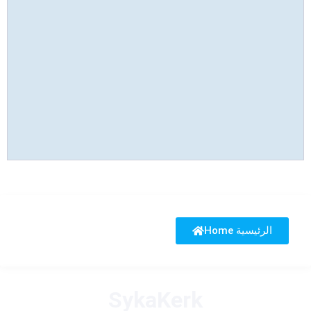
Home الرئيسية
SykaKerk