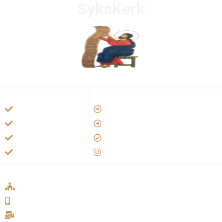
SykaKerk
HANDIGE LINKS
LINKS
Tarateel تراتيل
Vatican
فيلم يسوع
Aartsbisdom
الانجيل المسموع
Official Jezus Film
صلاة الوردية
RKkerk
ADDRESS LIST
Oude Velperweg 54, 6824 HG Arnhem
0639746567
info@sykakerk.nl