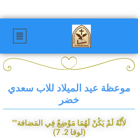
موعظة عيد الميلاد للاب سعدي
خضر
"
"
ة
ف
ا
ض
م
ل
ا
ي
ف
ع
ض
و
م
ا
م
ه
ل
ن
ك
ي
م
ل
ه
ن
ل
)
7
.
2
ا
ق
و
ل
(