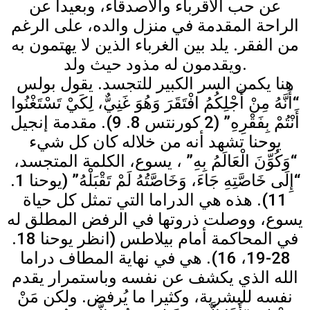
عن حب الأقرباء والأصدقاء، وبعيدا عن
الراحة المقدمة في منزل والده، على الرغم
من الفقر. يلد بين الغرباء الذين لا يهتمون به
ويقدمون له مذود حيث ولد.
هنا يكمن السر الكبير للتجسد. يقول بولس
“أَنَّهُ مِنْ أَجْلِكُمُ افْتَقَرَ وَهُوَ غَنِيٌّ، لِكَيْ تَسْتَغْنُوا
أَنْتُمْ بِفَقْرِهِ” (2 كورنتس 8. 9). مقدمة إنجيل
يوحنا تشهد أنه من خلاله كان كل شيء
“وَكُوِّنَ الْعَالَمُ بِهِ” ، يسوع، الكلمة المتجسد،
“إِلَى خَاصَّتِهِ جَاءَ، وَخَاصَّتُهُ لَمْ تَقْبَلْهُ” (يوحنا 1.
11). هذه هي الدراما التي تمثل كل حياة
يسوع، ووصلت ذروتها في الرفض المطلق له
في المحاكمة أمام بيلاطس (انظر يوحنا 18.
28-19، 16). هي في نهاية المطاف دراما
الله الذي يكشف عن نفسه وباستمرار يقدم
نفسه للبشرية، وكثيرا ما يُرفض. ولكن مَنْ