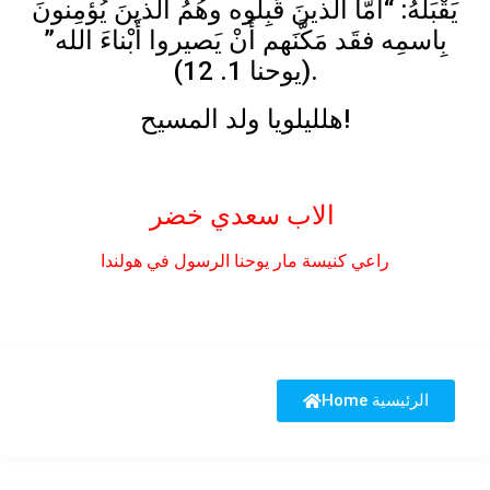
يَقْبَلهُ: “أَمَّا الَّذينَ قَبِلوه وهُمُ الَّذينَ يُؤمِنونَ
بِاسمِه فقَد مَكَّنَهم أَنْ يَصيروا أَبْناءَ الله”
(يوحنا 1. 12).
هلليلويا ولد المسيح!
الاب سعدي خضر
راعي كنيسة مار يوحنا الرسول في هولندا
Home الرئيسية