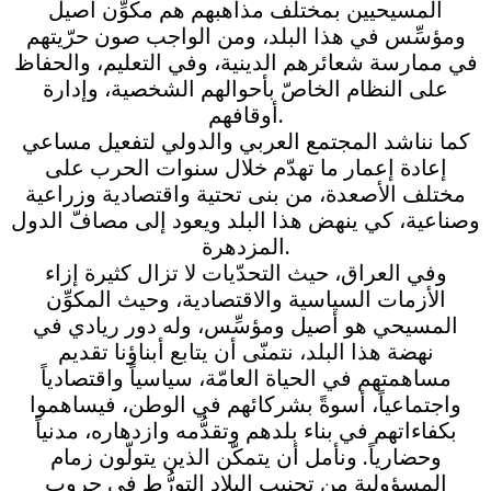
المسيحيين بمختلف مذاهبهم هم مكوِّن أصيل
ومؤسِّس في هذا البلد، ومن الواجب صون حرّيتهم
في ممارسة شعائرهم الدينية، وفي التعليم، والحفاظ
على النظام الخاصّ بأحوالهم الشخصية، وإدارة
أوقافهم.
كما نناشد المجتمع العربي والدولي لتفعيل مساعي
إعادة إعمار ما تهدّم خلال سنوات الحرب على
مختلف الأصعدة، من بنى تحتية واقتصادية وزراعية
وصناعية، كي ينهض هذا البلد ويعود إلى مصافّ الدول
المزدهرة.
وفي العراق، حيث التحدّيات لا تزال كثيرة إزاء
الأزمات السياسية والاقتصادية، وحيث المكوِّن
المسيحي هو أصيل ومؤسِّس، وله دور ريادي في
نهضة هذا البلد، نتمنّى أن يتابع أبناؤنا تقديم
مساهمتهم في الحياة العامّة، سياسياً واقتصادياً
واجتماعياً، أسوةً بشركائهم في الوطن، فيساهموا
بكفاءاتهم في بناء بلدهم وتقدُّمه وازدهاره، مدنياً
وحضارياً. ونأمل أن يتمكّن الذين يتولّون زمام
المسؤولية من تجنيب البلاد التورُّط في حروب