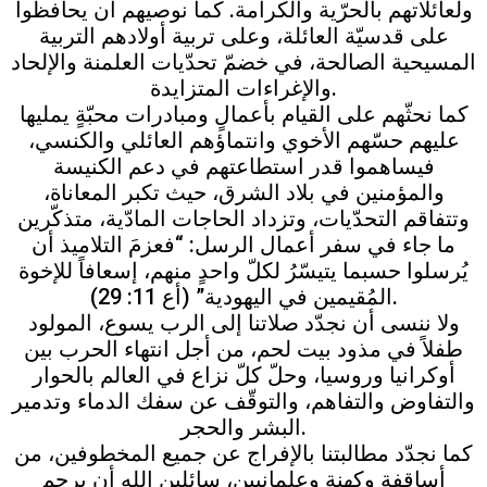
ولعائلاتهم بالحرّية والكرامة. كما نوصيهم أن يحافظوا
على قدسيّة العائلة، وعلى تربية أولادهم التربية
المسيحية الصالحة، في خضمّ تحدّيات العلمنة والإلحاد
والإغراءات المتزايدة.
كما نحثّهم على القيام بأعمالٍ ومبادرات محبّةٍ يمليها
عليهم حسّهم الأخوي وانتماؤهم العائلي والكنسي،
فيساهموا قدر استطاعتهم في دعم الكنيسة
والمؤمنين في بلاد الشرق، حيث تكبر المعاناة،
وتتفاقم التحدّيات، وتزداد الحاجات المادّية، متذكّرين
ما جاء في سفر أعمال الرسل: “فعزمَ التلاميذ أن
يُرسلوا حسبما يتيسّرُ لكلّ واحدٍ منهم، إسعافاً للإخوة
المُقيمين في اليهودية” (أع 11: 29).
ولا ننسى أن نجدّد صلاتنا إلى الرب يسوع، المولود
طفلاً في مذود بيت لحم، من أجل انتهاء الحرب بين
أوكرانيا وروسيا، وحلّ كلّ نزاع في العالم بالحوار
والتفاوض والتفاهم، والتوقّف عن سفك الدماء وتدمير
البشر والحجر.
كما نجدّد مطالبتنا بالإفراج عن جميع المخطوفين، من
أساقفةٍ وكهنةٍ وعلمانيين، سائلين الله أن يرحم