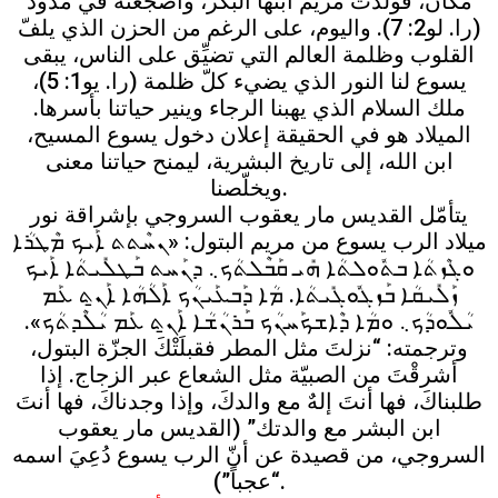
مكان، فولدت مريم ابنها البكر، وأضجعته في مذود
(را. لو2: 7). واليوم، على الرغم من الحزن الذي يلفّ
القلوب وظلمة العالم التي تضيِّق على الناس، يبقى
يسوع لنا النور الذي يضيء كلّ ظلمة (را. يو1: 5)،
ملك السلام الذي يهبنا الرجاء وينير حياتنا بأسرها.
الميلاد هو في الحقيقة إعلان دخول يسوع المسيح،
ابن الله، إلى تاريخ البشرية، ليمنح حياتنا معنى
ويخلّصنا.
يتأمّل القديس مار يعقوب السروجي بإشراقة نور
ميلاد الرب يسوع من مريم البتول: «ܢܚܶܬܬ ܐܰܝܟ ܡܶܛܪܳܐ
ܘܓܶܙܬܳܐ ܒܬܽܘܠܬܳܐ ܗܺܝ ܩܰܒܶܠܬܳܟ܆ ܕܢܰܚܬ ܒܰܛܠܺܝܬܳܐ ܐܰܝܟ
ܙܰܠܺܝܩܳܐ ܒܰܙܓܽܘܓܺܝܬܳܐ. ܡܳܐ ܕܰܒܥܰܝܢܳܟ ܐܰܠܳܗܳܐ ܐܰܢ̱ܬ ܥܰܡ
ܝܳܠܽܘܕܳܟ܆ ܘܡܳܐ ܕܶܐܫܟܰܚܢܳܟ ܒܰܪܢܳܫܳܐ ܐܰܢ̱ܬ ܥܰܡ ܝܳܠܶܕܬܳܟ».
وترجمته: “نزلتَ مثل المطر فقبلَتْكَ الجزّة البتول،
أشرقْتَ من الصبيّة مثل الشعاع عبر الزجاج. إذا
طلبناكَ، فها أنتَ إلهٌ مع والدكَ، وإذا وجدناكَ، فها أنتَ
ابن البشر مع والدتك” (القديس مار يعقوب
السروجي، من قصيدة عن أنّ الرب يسوع دُعِيَ اسمه
“عجباً”).