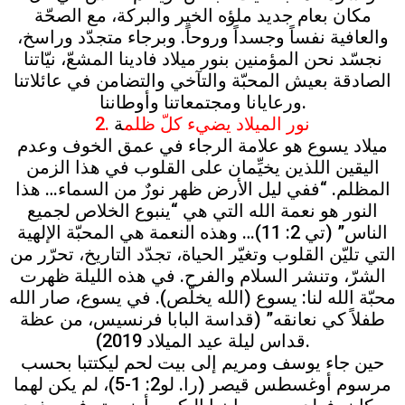
مكان بعام جديد ملؤه الخير والبركة، مع الصحّة
والعافية نفساً وجسداً وروحاً. وبرجاء متجدّد وراسخ،
نجسّد نحن المؤمنين بنور ميلاد فادينا المشعّ، نيّاتنا
الصادقة بعيش المحبّة والتآخي والتضامن في عائلاتنا
ورعايانا ومجتمعاتنا وأوطاننا.
2. نور الميلاد يضيء كلّ ظلم
ة
ميلاد يسوع هو علامة الرجاء في عمق الخوف وعدم
اليقين اللذين يخيِّمان على القلوب في هذا الزمن
المظلم. “ففي ليل الأرض ظهر نورٌ من السماء… هذا
النور هو نعمة الله التي هي “ينبوع الخلاص لجميع
الناس” (تي 2: 11)… وهذه النعمة هي المحبّة الإلهية
التي تليّن القلوب وتغيّر الحياة، تجدّد التاريخ، تحرّر من
الشرّ، وتنشر السلام والفرح. في هذه الليلة ظهرت
محبّة الله لنا: يسوع (الله يخلّص). في يسوع، صار الله
طفلاً كي نعانقه” (قداسة البابا فرنسيس، من عظة
قداس ليلة عيد الميلاد 2019).
حين جاء يوسف ومريم إلى بيت لحم ليكتتبا بحسب
مرسوم أوغسطس قيصر (را. لو2: 1-5)، لم يكن لهما