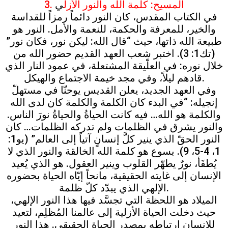
3. المسيح: كلمة الله والنور الأزل
ي
في الكتاب المقدس، كان النور دائماً رمزاً للقداسة
والخير، للمعرفة والحكمة، للنعمة والأمل. النور هو
طبيعة الله ذاتها، حيث “قال الله: ليكن نور، فكان نور”
(تك1: 3). اختبر شعب العهد القديم حضور الله من
خلال نوره: في العلّيقة المشتعلة، في عمود النار الذي
قادهم ليلاً، وفي مجد خيمة الاجتماع والهيكل.
وفي العهد الجديد، يعلن القديس يوحنّا في مستهلّ
إنجيله: “في البدء كان الكلمة والكلمة كان لدى الله
والكلمة هو الله… فيه كانت الحياةُ والحياةُ نورَ الناس.
والنور يشرق في الظلمات ولم تدركه الظلمات… كان
النور الحقّ الذي ينير كلَّ إنسانٍ آتياً إلى العالم” (يو1:
1، 4-5، 9). يسوع هو كلمة الله الخالقة والنور الذي لا
يُطفَأ، نورٌ يطهّر القلوب وينير العقول. هو الذي يُعيد
الإنسان إلى غايته الحقيقية، مانحاً إيّاه الحياة بحضوره
الإلهي الذي يبدّد كلّ ظلمة.
الميلاد هو اللحظة التي تجسَّد فيها هذا النور الإلهي،
حيث دخلت الحياة الأزلية إلى عالمنا المُظلِم، لتعيد
للإنسان ارتباطه بمصدر الحياة الحقيقي. هذا النور