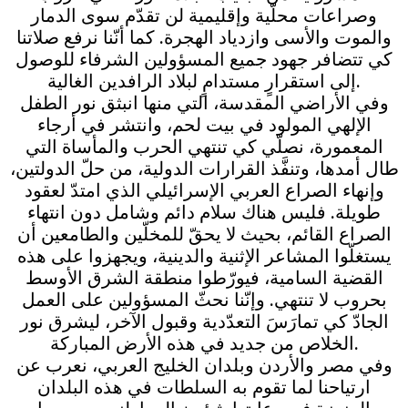
وصراعات محلّية وإقليمية لن تقدّم سوى الدمار
والموت والأسى وازدياد الهجرة. كما أنّنا نرفع صلاتنا
كي تتضافر جهود جميع المسؤولين الشرفاء للوصول
إلى استقرارٍ مستدامٍ لبلاد الرافدين الغالية.
وفي الأراضي المقدسة، التي منها انبثق نور الطفل
الإلهي المولود في بيت لحم، وانتشر في أرجاء
المعمورة، نصلّي كي تنتهي الحرب والمأساة التي
طال أمدها، وتنفَّذ القرارات الدولية، من حلّ الدولتين،
وإنهاء الصراع العربي الإسرائيلي الذي امتدّ لعقود
طويلة. فليس هناك سلام دائم وشامل دون انتهاء
الصراع القائم، بحيث لا يحقّ للمخلّين والطامعين أن
يستغلّوا المشاعر الإثنية والدينية، ويجهزوا على هذه
القضية السامية، فيورّطوا منطقة الشرق الأوسط
بحروب لا تنتهي. وإنّنا نحثّ المسؤولين على العمل
الجادّ كي تمارَسَ التعدّدية وقبول الآخر، ليشرق نور
الخلاص من جديد في هذه الأرض المباركة.
وفي مصر والأردن وبلدان الخليج العربي، نعرب عن
ارتياحنا لما تقوم به السلطات في هذه البلدان