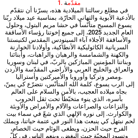
1. مقدّم
ة
في مطلع رسالتنا الميلادية هذه، يسرّنا أن نتقدّم
بالأدعية الأبوية والتهاني الحارّة، بمناسبة عيد ميلاد ربّنا
يسوع المسيح متأنّساً في حشا مريم البتول، وحلول
العام الجديد 2025، إلى جميع إخوتنا رؤساء الأساقفة
والأساقفة الأجلاء آباء السينودس المقدس لكنيستنا
السريانية الكاثوليكية الأنطاكية، وأولادنا الخوارنة
والكهنة والشمامسة والرهبان والراهبات، وأبنائنا
وبناتنا المؤمنين المبارَكين بالربّ، في لبنان وسوريا
والعراق والخليج العربي والأراضي المقدّسة والأردن
ومصر وتركيا وأوروبا والأميركتين وأستراليا.
إلى الرب يسوع، كلمة الله المتأنّس، نتضرّع كي يمنّ،
بجاه ميلاده العجيب، بالأمن والسلام على العالم
بأسره، الذي ينوء متخبّطاً تحت ثقل الحروب
والنزاعات والصراعات والآلام والأمراض والأوبئة
والكوارث. إلى نوره الإلهي الذي شعّ في سماء بيت
لحم نبتهل كي ينبعث هذا النور في عتمة حياتنا، ويملك
الفرح حيث الحزن، ويطغى الوئام حيث الخصام،
وتسود المحبّة حيث البغض، وينعم الناس في كلّ