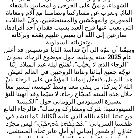
الشهداء، ويمنّ على الجرحى والمصابين بالشفاء
التامّ. ونعرب عن مشاركتنا وتضامننا مع آلام ومعاناة
المعوزين والمهمَّشين والمستضعَفين، وكلّ العائلات
التي يغيب عنها فرح العيد بسبب فقدان أحد أفرادها،
ضارعين إلى الله أن يفيض عليهم نِعَمَه وبركاته
وتعزياته السماوية.
ويهمّنا أن ننوّه إلى أنّ قداسة البابا فرنسيس قد أعلن
عام 2025 سنة يوبيلية، حول موضوع الرجاء، بعنوان
“الرجاء الذي لا يخيِّب”، تُفتتَح ليلة عيد الميلاد. إنّنا
نوجّه جميع أبنائنا وبناتنا الروحيين في العالم لعيش
هذا اليوبيل، فنفعِّل إيماننا المؤسَّس على الرجاء بأنّ
الله لا يتركنا، بل يبقى معنا وسطَ كنيسته، لنسير معاً
خلال هذه السنة كحجّاج رجاء، لا سيّما وقد أنهينا للتوّ
مسيرة السينودس الروماني حول “الكنيسة
السينودسية: شركة ومشاركة ورسالة”. فالرجاء النابع
من ثقتنا التامّة بالله الذي عليه اتّكالنا، كما ننشد في
طقسنا السرياني: “ܥܰܠ ܐܰܠܳܗܳܐ ܬܽܘܟܠܳܢܰܢ” ليس مجرّد
تفاؤلٍ أو شعورٍ إيجابي أو أملٍ عابر تجاه المستقبل،