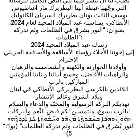
يطيب لنا أن ننشر فيما يلي النصّ الكامل للرسالة
التي وجّهها غبطة أبينا البطريرك مار اغناطيوس
يوسف الثالث يونان بطريرك السريان الكاثوليك
الأنطاكي، بمناسبة عيد الميلاد المجيد لعام 2024،
بعنوان: “النور يشرق في الظلمات ولم تدركه
الظلمات”:
رسالة عيد الميلاد المجيد 2024
إلى إخوتنا الأجلاء رؤساء الأساقفة والأساقفة الجزيلي
الإحترام
وأولادنا الخوارنة والكهنة والشمامسة والرهبان
والراهبات الأفاضل، وجميع أبنائنا وبناتنا المؤمنين
المبارَكين بالرب
اللائذين بالكرسي البطريركي الأنطاكي في لبنان
وبلاد الشرق وعالم الإنتشار
نهديكم البركة الرسولية والمحبّة والدعاء والسلام
بالرب يسوع، ملتمسين لكم فيض النِّعَم والبركات:
«ܗܽܘ ܢܽܘܗܪܳܐ ܒܚܶܫܽܘܟ݂ܳܐ ܡܰܢܗܰܪ ܘܚܶܫܽܘܟ̣ܳܐ ܠܳܐ ܐܰܕܪܟ݂ܶܗ»
“النور يُشرق في الظلمات ولم تدركه الظلمات” (يو1:
5)