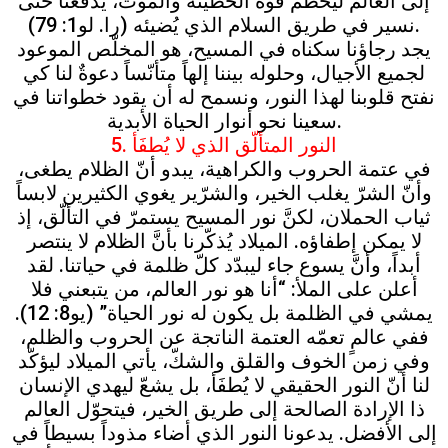
إلى العالم ليحطّم قوة الخطيئة والموت، يدفعنا حتّى
نسير في طريق السلام الذي يُضيئه (را. لو1: 79).
يجد رجاؤنا سكناه في المسيح، هو المخلّص الموعود
لجميع الأجيال، وحلوله بيننا إلهاً متأنّساً دعوةٌ لنا كي
نفتح قلوبنا لهذا النور، ونسمح له أن يقود خطواتنا في
سعينا نحو أنوار الحياة الأبدية.
5. النور المتألّق الذي لا يُطفَأ
في عتمة الحروب والكراهية، يبدو أنّ الظلام يطغى،
وأنّ الشرّ يغلب الخير، والشرّير يغوي الكثيرين لابساً
ثياب الحملان، لكنَّ نور المسيح يستمرّ في التألّق، إذ
لا يمكن إطفاؤه. الميلاد يُذكّرنا بأنَّ الظلام لا ينتصر
أبداً، وأنَّ يسوع جاء ليبدّد كلّ ظلمة في حياتنا. لقد
أعلن على الملأ: “أنا هو نور العالم، من يتبعني فلا
يمشي في الظلمة بل يكون له نور الحياة” (يو8: 12).
ففي عالمٍ تعمّه العتمة الناتجة عن الحروب والظلم،
وفي زمن الخوف والقلق والشكّ، يأتي الميلاد ليؤكّد
لنا أنّ النور الحقيقي لا يُطفَأ، بل يشعّ ليهدي الإنسان
ذا الإرادة الصالحة إلى طريق الخير، فيتحوّل العالم
إلى الأفضل. يدعونا النور الذي أضاء مذوداً بسيطاً في