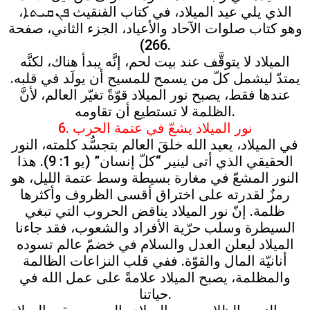
الذي يلي عيد الميلاد، في كتاب الفنقيث ܦܢܩܝܬܐ،
وهو كتاب صلوات الآحاد والأعياد، الجزء الثاني، صفحة
266).
الميلاد لا يتوقَّف عند بيت لحم، إنَّه يبدأ هناك، لكنَّه
يمتدّ ليشمل كلّ من يسمح للمسيح أن يولَد في قلبه.
عندها فقط، يصبح نور الميلاد قوّةً تغيّر العالم، لأنَّ
الظلمة لا تستطيع أن تقاومه.
6. نور الميلاد يشعّ في عتمة الحرب
في الميلاد، يعيد الله خلقَ العالم بتجسُّد كلمته، النور
الحقيقي الذي أتى لينير “كلّ إنسان” (يو 1: 9). هذا
النور المشعّ في مغارة بسيطة وسط عتمة الليل، هو
رمزٌ لقدرته على اختراق أقسى الظروف وأكثرها
ظلمة. إنّ نور الميلاد يناقض الحروب التي تبغي
السيطرة وسلب حرّية الأفراد والشعوب، فقد جاءنا
الميلاد ليعلن العدل والسلام في خضمّ عالم تسوده
أنانيّة المال والقوّة. ففي قلب النزاعات الظالمة
والمظلمة، يصبح الميلاد علامةً على عمل الله في
حياتنا.