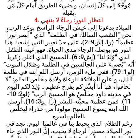
مُوجَّهٌ إلى كلّ إنسان، ويضيء الطريق أمام كلّ مَن
يقبله.
4. انتظار النور: رجاءٌ لا ينته
ي
الميلاد يدعونا إلى عيش الرجاء الراسخ بوعد الرب،
نحن “الشعب السالك في الظلمة” الذي “أبصر نوراً
عظيماً” (را. إش9: 2)، على حدّ تعبير النبي إشعيا. هذا
النور هو بوصلة الرجاء مدى الحياة، فهو عينه الطفل
الذي “وُلِدَ لنا” (إش9: 6)، المسيح الذي أعلن زكريا
أنّه “يُضيء على الجالسين في الظلمة وظلال الموت”
(لو1: 79). ففي ملء الزمن، أرسل الله ابنه في ظلمة
الليل، وأعلن الملائكة للرعاة ولادة مخلّص العالم: “لا
تخافوا، فها أنا أبشّركم بفرح عظيم… وُلِدَ لكم اليوم
في مدينة داود مخلّصٌ هو المسيح الرب” (لو2: 10-
11). فمن عظمة محبَّته للبشر (را. يو3: 16)، أرسل
الله ابنه يسوع المسيح مولوداً من عذراء ليخلّص
العالم بأسره.
رغم الظلام الذي يحيط بنا في عالمنا اليوم، نجد في
نور الميلاد مصدراً لرجاءٍ لا يخيب. إنَّ النور الذي جاء