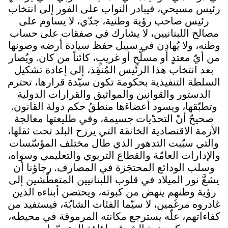
رئيس مسيحي، فيبادر النواب على الفور إلى انتخاب
رئيس صاحب رؤية وطنية، جدّي، لا يساوم على
مصالح اللبنانيين، لا يشارك في صفقات على حساب
وطنه، ولا يُهادِن في سبيل حفظ سيادة أرضه وصونها
من أيّ معتدٍ أو مسلَّحٍ أو غريبٍ، كائناً من كان. ويُصار
بعد انتخاب هذا الرئيس المُنقِذ، إلى إعادة تشكيل
السلطة التنفيذية بحكومة تكون سيّدة قرارها، تحترم
الدستور والقوانين والمواثيق والقرارات الدولية
وتطبّقها، ويسود أعضاءَها منطقُ حكم دولة القانون.
صحيحٌ أنّ التحدّيات جسيمة، وفي طليعتها معالجة
الأزمة الاقتصادية الخانقة التي يرزح البلد تحت ثقلها،
والتي سبّبت التدهور الذي طال مختلف المؤسّسات
والإدارات العامّة والقطاع التربوي والتعليمي وسواه،
وسلب الودائع المحتجَزة في المصارف. رجاؤنا أن
يشعَّ نور الميلاد في قلوب اللبنانيين المتعطّشين إلى
رؤية وطنهم ينهض من كبوته، ويحتضن أبناءه الذين
غادروه مرغَمين، لا سيّما الفئات الشابّة، فيستفيد من
كفاءاتهم، علّه يسترجع مكانته المرموقة في محيطه،