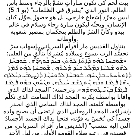
بيت لحم كي نكون مناراتٍ تشعّ بالرجاء وسط يأس
العالم. النور الذي “يشرق في الظلمات” (يو 1: 5)
ليس مجرّد إشعاع خارجي، بل هو حضورٌ يحوّل كيان
الإنسان، ويحثّه ليكون منارة رجاء وسلام في عالم
يبدو وكأنّ الشرّ والظلم يتحكّمان بمصير شعوبه
وأوطانه.
يتناول القديس مار أفرام السرياني بإسهاب سرّ
تجسُّد الرب يسوع وميلاده مُشرِقاً بتألُّقٍ من العلى:
«ܫܽܘܒܚܳܐ ܠܗܰܘ ܕܶܐܬܳܐ ܠܘܳܬܰܢ ܒܝܰܕ ܒܽܘܟ̣ܪܶܗ܆ ܫܽܘܒܚܳܐ
ܠܗܰܘ ܫܰܠܝܳܐ ܕܡܰܠܶܠ ܒܝܰܕ ܡܶܠܬܶܗ܆ ܫܽܘܒܚܳܐ ܠܗܰܘ ܪܳܡܳܐ
ܕܶܐܬܬܰܚܬܺܝ ܒܕܶܢܚܶܗ. ܫܽܘܒܚܳܐ ܠܪܽܘܚܳܢܳܐ ܕܶܐܨܛܒܺܝ ܕܝܰܠܕܶܗ
ܢܗܶܐ ܦܰܓܪܳܐ ܘܒܶܗ ܢܶܬܓܫܶܫ ܚܰܝܠܶܗ܆ ܘܢܺܚܽܘܢ ܒܗܰܘ ܦܰܓܪܳܐ
ܦܰܓܪ̈ܶܐ ܒܢ̈ܰܝ ܛܽܘܗܡܶܗ». وترجمته: “المجد لذاك الذي
وافانا بواسطة بكره، المجد لذاك الصامت الذي تكلّم
بواسطة كلمته. المجد لذاك السامي الذي انحدر
بإشراقه، المجد للروحاني الذي ارتضى أن يصبح ولده
جسداً كي تُجَسَّ به قوّته، فتحيا بذاك الجسد الأجسادُ
التي إليه تنتسب” (القديس مار أفرام السرياني، من
قصيدة في رتبة صلاة القومة الأولى من ليل الأحد