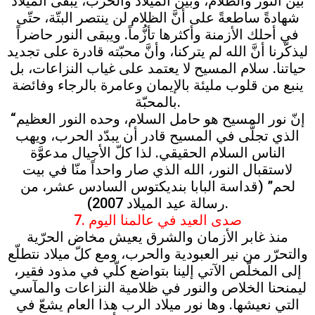
بين النور والظلام، وبين الميلاد والحرب، يبقى الميلاد
شهادةً ساطعةً على أنَّ الظلام لن ينتصر البتّة، حتّى
في أحلك الأزمنة وأكثرها تأزُّماً. ويبقى النور حاضراً
ليذكّرنا أنَّ الله لم يتركنا، وأنَّ محبّته قادرة على تجديد
حياتنا. سلام المسيح لا يعتمد على غياب النزاعات، بل
ينبع من قلوب مليئة بالإيمان وعامرة بالرجاء وفائضة
بالمحبّة.
“إنّ نور المسيح هو حامل السلام، وحده النور العظيم
الذي تجلَّى في المسيح قادر أن يبدّد الحرب، ويهب
الناس السلام الحقيقي. لذا كلّ الأجيال مدعوَّة
لاستقبال النور، الله الذي صار واحداً منّا في بيت
لحم” (قداسة البابا بنديكتوس السادس عشر، من
رسالة عيد الميلاد 2007).
7. صدى العيد في عالمنا اليوم
منذ غابر الأزمان والشرق يعيش مخاض الحرّية
والتحرّر من نير العبودية والحرب، ومع كلّ ميلاد نتطلّع
إلى المخلّص الآتي إلينا بتواضع كلّي في مذود فقير،
ليمنحنا الخلاص والنور في ظلامية النزاعات والمآسي
التي نعيشها. وها نور ميلاد الرب هذا العام يشعّ في