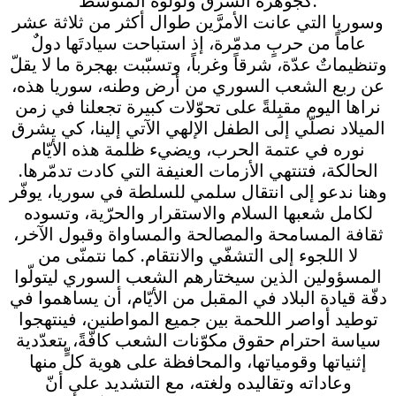
كجوهرة الشرق ولؤلؤة المتوسّط.
وسوريا التي عانت الأمرَّين طوال أكثر من ثلاثة عشر
عاماً من حربٍ مدمّرة، إذ استباحت سيادتَها دولٌ
وتنظيماتٌ عدّة، شرقاً وغرباً، وتسبّبت بهجرة ما لا يقلّ
عن ربع الشعب السوري من أرض وطنه، سوريا هذه،
نراها اليوم مقبِلةً على تحوّلات كبيرة تجعلنا في زمن
الميلاد نصلّي إلى الطفل الإلهي الآتي إلينا، كي يشرق
نوره في عتمة الحرب، ويضيء ظلمة هذه الأيّام
الحالكة، فتنتهي الأزمات العنيفة التي كادت تدمّرها.
وهنا ندعو إلى انتقال سلمي للسلطة في سوريا، يوفّر
لكامل شعبها السلام والاستقرار والحرّية، وتسوده
ثقافة المسامحة والمصالحة والمساواة وقبول الآخر،
لا اللجوء إلى التشفّي والانتقام. كما نتمنّى من
المسؤولين الذين سيختارهم الشعب السوري ليتولّوا
دفّة قيادة البلاد في المقبل من الأيّام، أن يساهموا في
توطيد أواصر اللحمة بين جميع المواطنين، فينتهجوا
سياسة احترام حقوق مكوّنات الشعب كافّةً، بتعدّدية
إثنياتها وقومياتها، والمحافظة على هوية كلٍّ منها
وعاداته وتقاليده ولغته، مع التشديد على أنّ