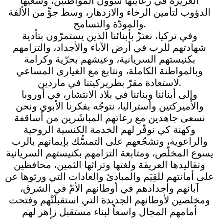
العزيزة في رعايتها شؤون المواطنين، وسعيها
الدؤوب لتأمين الرخاء والازدهار، وسط جوٍّ من الألفة
والمودّة والتسامح.
وفي تركيا، نعتزّ بأبنائنا الذين يستمرّون بتأدية
شهادتهم للرب في أرض الآباء والأجداد، والتزامهم
بكنيستهم السريانية، وعيشهم بحرّية وكرامة
وبالمواطنة الكاملة، ونتابع مع الغيارى المساعي
لاستعادة مقرّ بطريركيتنا في ماردين.
وإلى أبنائنا وبناتنا في بلاد الانتشار، في أوروبا
والأميركتين وأستراليا، نتوجّه بفكرنا الأبوي ونحن
نسعى جاهدين مع رعاتهم المباشَرين من أساقفة
وكهنة كي نوفّر لهم الخدمة الكنسية الروحية
والراعوية، ونشجّعهم على التمسُّك بإيمانهم بالرب
يسوع المخلّص، ومتابعة التزامهم بكنيستهم السريانية
وتقاليدها العريقة ولغتها وتراثها الثمين، محافظين
على أمانتهم للقِيَم والمبادئ والعادات التي ورثوها عن
آبائهم وأجدادهم في أوطانهم الأمّ في الشرق،
ومخلصين لأوطانهم الجديدة التي استقبلَتْهم وفتحت
أمامهم المجال واسعاً لبناء مستقبل زاهر لهم