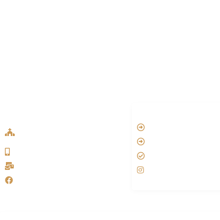
ADDRESS LIST
LINKS
Oude Velperweg 54, 6824 HG
Vatican
Arnhem
Aartsbisdom
0639746567
Official Jezus Film
info@sykakerk.nl
RKkerk
SykaKerk