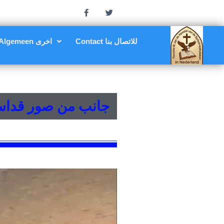
Contact للاتصال بنا
Algemeen اخرى
جانب من صور قداس اول