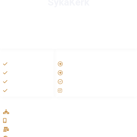
SykaKerk
HANDIGE LINKS
LINKS
Vatican
Tarateel تراتيل
Aartsbisdom
فيلم يسوع
Official Jezus Film
الانجيل المسموع
RKkerk
صلاة الوردية
ADDRESS LIST
Oude Velperweg 54, 6824 HG Arnhem
0639746567
info@sykakerk.nl