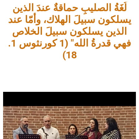
لُغَةُ الصليبِ حماقةٌ عندَ الذين
يسلكون سبيلَ الهلاك، وأمّا عند
الذين يسلكون سبيلَ الخلاص
فهي قدرةُ الله" (1 كورنثوس 1.
18)