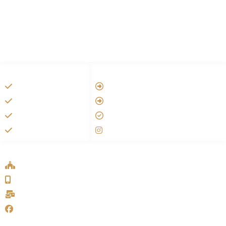
HANDIGE LINKS
LINKS
Tarateel تراتيل
Vatican
فيلم يسوع
Aartsbisdom
الانجيل المسموع
Official Jezus Film
صلاة الوردية
RKkerk
ADDRESS LIST
Oude Velperweg 54, 6824 HG Arnhem
0639746567
info@sykakerk.nl
SykaKerk