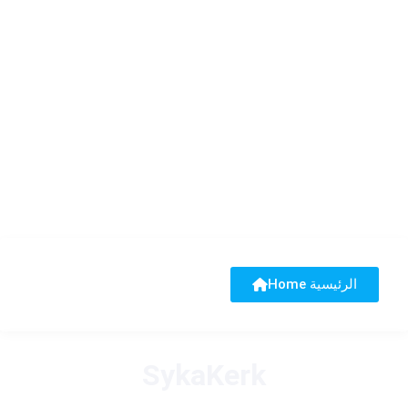
Home الرئيسية
SykaKerk