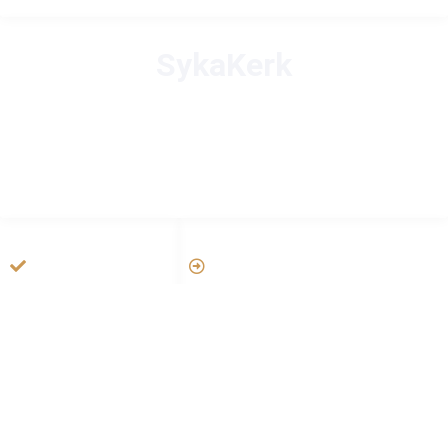
SykaKerk
HANDIGE LINKS
LINKS
Tarateel تراتيل
Vatican
فيلم يسوع
Aartsbisdom
الانجيل المسموع
Official Jezus Film
صلاة الوردية
RKkerk
ADDRESS LIST
Oude Velperweg 54, 6824 HG Arnhem