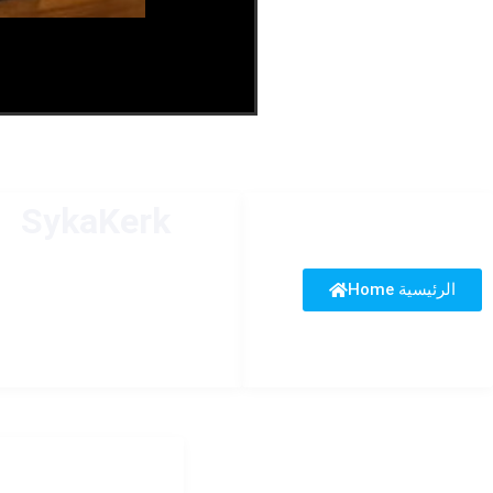
SykaKerk
Home الرئيسية