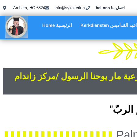
Arnhem, HG 6824
info@sykakerk.nl
bel ons اتصل بنا
Kerkdiensten د القداديس
Home الرئيسية
ة مار يوحنا الرسول /مركز زاندام
"
ب
ر
ل
ا
Pal