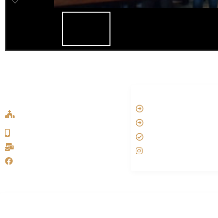
ADDRESS LIST
LINKS
Oude Velperweg 54, 6824 HG
Vatican
Arnhem
Aartsbisdom
0639746567
Official Jezus Film
info@sykakerk.nl
RKkerk
SykaKerk
Alle rechten voorbehouden | Cop