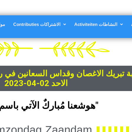
Activiteiten النشاطات
Contributies الاشتراكات
مواعي
 تبريك الاغصان وقداس السعانين في رعي
الاحد 02-04-2023
م
س
ا
ب
ي
ت
ل
ا
ك
ر
ا
ب
م
ا
ن
ع
ش
و
ه
"
mzondag Zaandam