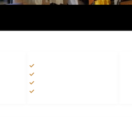
HANDIGE LINKS
Tarateel تراتيل
فيلم يسوع
الانجيل المسموع
صلاة الوردية
yright © 2005-2026
خورنة مار يوحنا الرسول للسريان الكاثوليك – هولندا