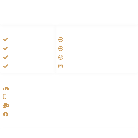
HANDIGE LINKS
LINKS
Tarateel تراتيل
Vatican
فيلم يسوع
Aartsbisdom
الانجيل المسموع
Official Jezus Film
صلاة الوردية
RKkerk
ADDRESS LIST
Oude Velperweg 54, 6824 HG Arnhem
0639746567
info@sykakerk.nl
SykaKerk
Alle rechten voorbehouden | Copyright © 2005-2026
خورنة