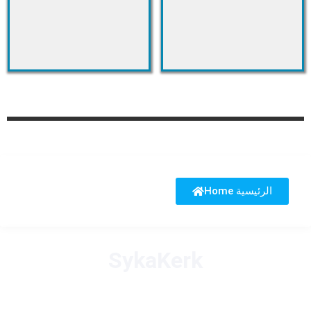
Home الرئيسية
SykaKerk