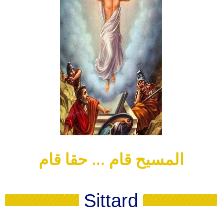
م
ا
ق
ا
ق
ح
.
.
.
م
ا
ق
ح
ي
س
م
ل
ا
Sittard