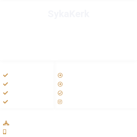
SykaKerk
HANDIGE LINKS
LINKS
Tarateel تراتيل
Vatican
فيلم يسوع
Aartsbisdom
الانجيل المسموع
Official Jezus Film
صلاة الوردية
RKkerk
ADDRESS LIST
Oude Velperweg 54, 6824 HG Arnhem
0639746567