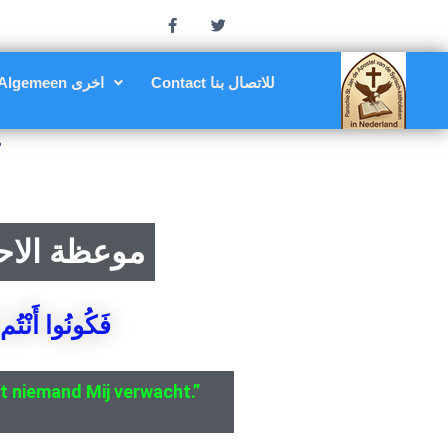
Contact للاتصال بنا
Algemeen اخرى
موعظة الاح
فَكُونُوا أَنْتُ)
t niemand Mij verwacht.”