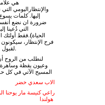
هي علاما
والإنتظاراليومي التي
إليها. كلمات يسوع
ضرورة ان نضع أنفسن
التي دُعينا إل
الحياة).فقط أولئك ا
فرح الإنتظار، سيكونون 
لقبول ومعرفة الآتي.
لنطلب من الروح أن
وعيون يقظة وساهرة 
المسيح الآتي في كل حد
الاب سعدي خضر
راعي كنيسة مار يوحنا ا
هولندا