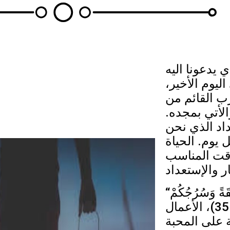
ي يدعونا اليه
اليوم الأخير
رب القائم من
الأتي بمجده
داد الذي نحن
 يوم. الحياة
وقت المناسب
“لِتَكُنْ أَحْقَاؤُكُمْ مُمَنْطَقَةً وَسُرُجُكُمْ
مُوقَدَةً” (لوقا 12. 35)، الأعمال
ة على المحبة