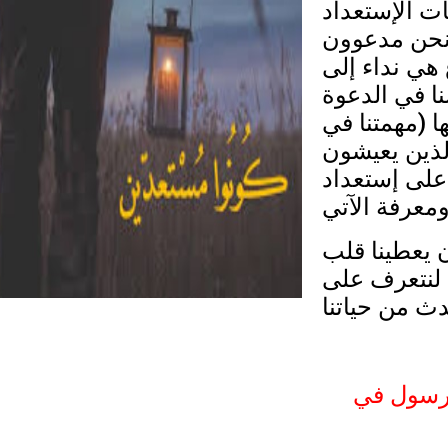
ت الإستعداد
 نحن مدعوون
 هي نداء إلى
ا في الدعوة
يها (مهمتنا في
لذين يعيشون
على إستعداد
 يعطينا قلب
لنتعرف على
ث من حياتنا
لرسول في