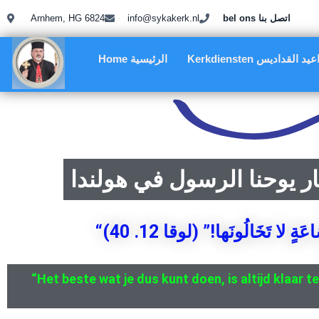
Arnhem, HG 6824
info@sykakerk.nl
bel ons اتصل بنا
Kerkdiensten د القداديس
Home الرئيسية
 يوحنا الرسول في هولندا
“ٍ لا تَخَالُونَها!” (لوقا 12. 40
“Het beste wat je dus kunt doen, is altijd klaar