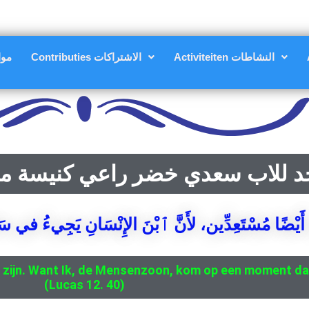
Activiteiten النشاطات
Contributies الاشتراكات
مواعي
د للاب سعدي خضر راعي كنيسة مار
م أَيْضًا مُسْتَعِدِّين، لأَنَّ ٱبْنَ الإِنْسَانِ يَجِيءُ في سَاعَة
 te zijn. Want Ik, de Mensenzoon, kom op een moment da
(Lucas 12. 40)