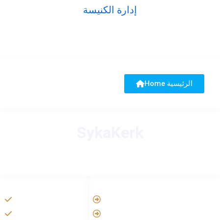
إدارة الكنيسة
Home الرئيسية
SykaKerk
HANDIGE LINKS
LINKS
Vatican
Tarateel تراتيل
Aartsbisdom
فيلم يسوع