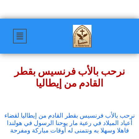
نرحب بالأب فرنسيس بقطر
القادم من إيطاليا
نرحب بالأب فرنسيس بقطر القادم من إيطاليا لقضاء
أعياد الميلاد في رعية مار يوحنا الرسول في هولندا
فاهلا وسهلا به ونتمنى له أوقات مباركة ومفرحة