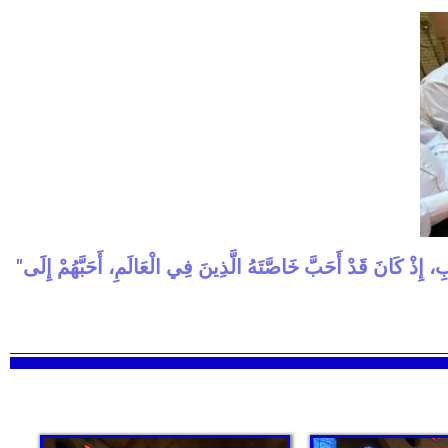
"أَمَّا يَسُوعُ قَبْلَ عِيدِ الْفِصْحِ، وَهُوَ عَالِمٌ أَنَّ سَاعَتَهُ قَدْ جَاءَتْ لِيَنْتَقِلَ مِنْ هذَا الْعَالَمِ إِلَى الآبِ، إِذْ كَانَ قَدْ أَحَبَّ خَاصَّتَهُ الَّذِينَ فِي الْعَالَمِ، أَحَبَّهُمْ إِلَى