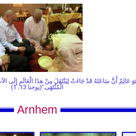
الْمُنْتَهَى."(يوحنا 13. 1)
Arnhem