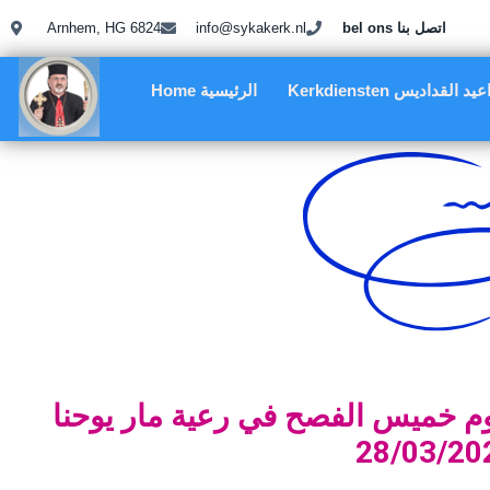
bel ons اتصل بنا
info@sykakerk.nl
Arnhem, HG 6824
Kerkdie مواعيد القداديس
Home الرئيسية
م
خ
م
ي
س
ا
ل
ف
ص
ح
ف
ي
ر
ع
ي
ة
م
ا
ر
ي
و
ح
ن
ا
2
8
/
0
3
/
2
0