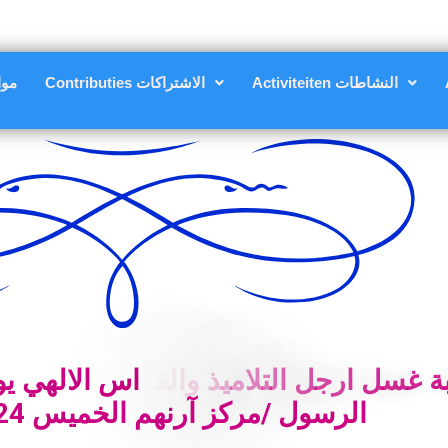
Activiteiten النشاطات
Contributies الاشتراكات
nsten
ة
غ
س
ل
ا
ر
ج
ل
ا
ل
ت
ل
م
ي
ذ
و
ا
ل
ق
د
ا
س
ا
ل
ل
ه
ي
ي
و
ا
ل
ر
س
و
ل
/
م
ر
ك
ز
آ
ر
ن
ه
م
ا
ل
خ
م
ي
س
4
2