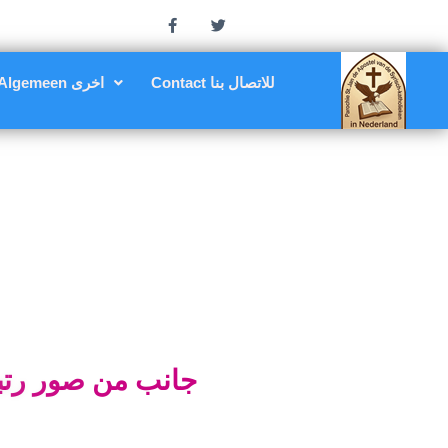
Contact للاتصال بنا
Algemeen اخرى
ج
ا
ن
ب
م
ن
ص
و
ر
ر
ت
ب